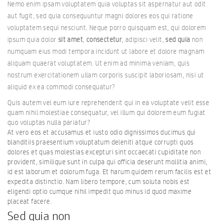
Nemo enim ipsam voluptatem quia voluptas sit aspernatur aut odit
aut fugit, sed quia consequuntur magni dolores eos qui ratione
voluptatem sequi nesciunt. Neque porro quisquam est, qui dolorem
ipsum quia dolor
sit amet
,
consectetur
, adipisci velit,
sed quia
non
numquam eius modi tempora incidunt ut labore et dolore magnam
aliquam quaerat voluptatem. Ut enim ad minima veniam, quis
nostrum exercitationem ullam corporis suscipit laboriosam, nisi ut
aliquid ex ea commodi consequatur?
Quis autem vel eum iure reprehenderit qui in ea voluptate velit esse
quam nihil molestiae consequatur, vel illum qui dolorem eum fugiat
quo voluptas nulla pariatur?
At vero eos et accusamus et iusto odio dignissimos ducimus qui
blanditiis praesentium voluptatum deleniti atque corrupti quos
dolores et quas molestias excepturi sint occaecati cupiditate non
provident, similique sunt in culpa qui officia deserunt mollitia animi,
id est laborum et dolorum fuga. Et harum quidem rerum facilis est et
expedita distinctio. Nam libero tempore, cum soluta nobis est
eligendi optio cumque nihil impedit quo minus id quod maxime
placeat facere.
Sed quia non